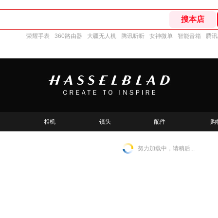
荣耀手表
360路由器
大疆无人机
腾讯听听
女神微单
智能音箱
腾讯
相机
镜头
配件
购
努力加载中，请稍后...